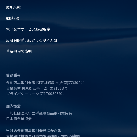
取引約款
勧誘方針
電子交付サービス取扱規定
反社会的勢力に対する基本方針
重要事項の説明
登録番号
金融商品取引業者 関東財務局長(金商)第3308号
貸金業者 東京都知事（2）第31818号
プライバシーマーク 第17005069号
加入協会
一般社団法人第二種金融商品取引業協会
日本貸金業協会
当社の金融商品取引業務にかかる
苦情処理措置及び紛争解決措置にかかる機関