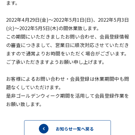
ます。
2022
年
4
月
29
日
(
金
)
～
2022
年
5
月
1
日
(
日
)
、
2022
年
5
月
3
日
(
火
)
～
2022
年
5
月
5
日
(
木
)
の間休業致します。
この期間にいただきましたお問い合わせ、会員登録情報
の審査につきまして、営業日に順次対応させていただき
ますので通常よりお時間をいただく場合がございます。
ご了承いただきますようお願い申し上げます。
お客様によるお問い合わせ・会員登録は休業期間中も問
題なくしていただけます。
是非ゴールデンウィーク期間を活用して会員登録作業を
お願い致します。
お知らせ一覧へ戻る