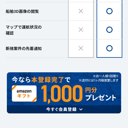
×
〇
船舶3D画像の閲覧
マップで運航状況の
×
〇
確認
×
〇
新規案件の先着通知