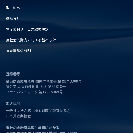
取引約款
勧誘方針
電子交付サービス取扱規定
反社会的勢力に対する基本方針
重要事項の説明
登録番号
金融商品取引業者 関東財務局長(金商)第3308号
貸金業者 東京都知事（2）第31818号
プライバシーマーク 第17005069号
加入協会
一般社団法人第二種金融商品取引業協会
日本貸金業協会
当社の金融商品取引業務にかかる
苦情処理措置及び紛争解決措置にかかる機関