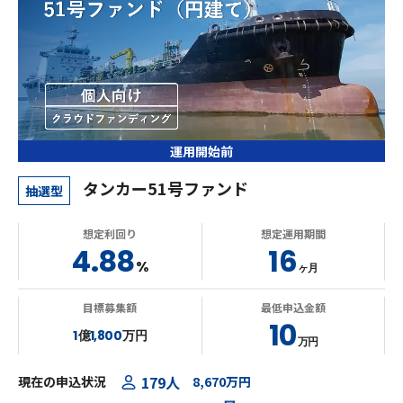
運用開始前
タンカー51号ファンド
抽選型
想定利回り
想定運用期間
4.88
16
%
ヶ月
目標募集額
最低申込金額
10
1
億
1,800
万円
万円
179人
現在の申込状況
8,670万円